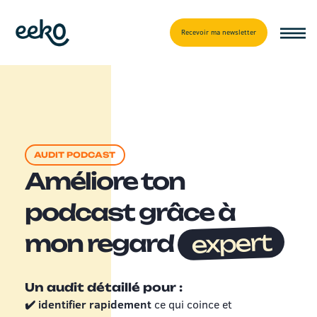
Recevoir ma newsletter
AUDIT PODCAST
Améliore ton
podcast grâce à
expert
mon regard
Un audit détaillé pour :
✔️ identifier rapidement
ce qui coince et