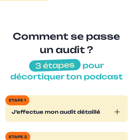
Comment se passe
un audit ?
3 étapes
pour
décortiquer ton podcast
ETAPE 1
J'effectue mon audit détaillé
Je vais :
analyser tes stats Spotify for creators
ETAPE 2