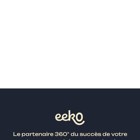
comment dépasser ses
blocages et affirmer son
personal branding avec son
podcast
Se mettre en avant quand on est podcasteur peut
sembler intimidant, surtout si l'on craint d'être trop
exposé. Découvrez comment dépasser vos blocages
et utiliser votre marque pers
Le partenaire 360° du succès de votre